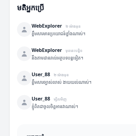
មតិអ្នកប្រើ
WebExplorer
២ ម៉ោងមុន
ខ្លឹមសារមានប្រយោជន៍ខ្លាំងណាស់។
WebExplorer
មុននេះបន្តិច
នឹងតាមដានរាល់អត្ថបទបន្តទៀត។
User_88
២ ម៉ោងមុន
ខ្លឹមសារច្បាស់លាស់ ងាយយល់ណាស់។
User_88
ម្សិលមិញ
ខ្ញុំពិតជាចូលចិត្តអានវាណាស់។