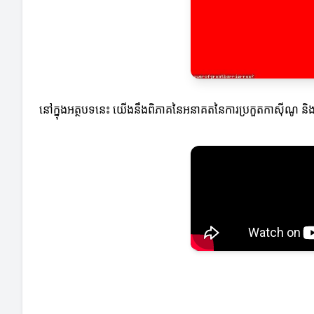
នៅក្នុងអត្ថបទនេះ យើងនឹងពិភាគនៃអនាគតនៃការប្រកួតកាស៊ីណូ និងវិធ