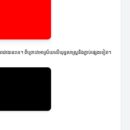
ាងនេះទេ។ ពីព្រោះវាអាស្រ័យលើយុទ្ធសាស្ត្រនិងភ្ជាប់ផ្សេងទៀត។