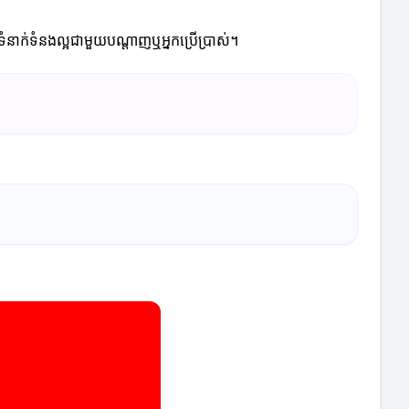
ំនាក់ទំនងល្អជាមួយបណ្តាញឬអ្នកប្រើប្រាស់។