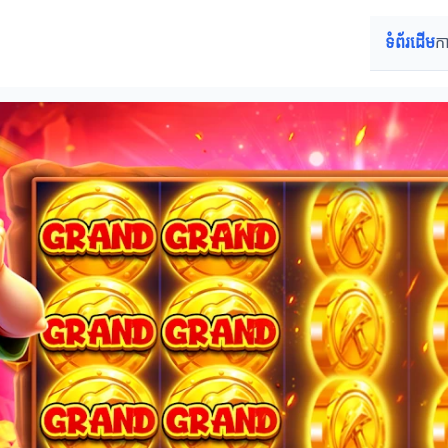
ទំព័រដើម
ក