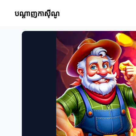
បណ្ដាញកាស៊ីណូ